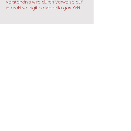
Verständnis wird durch Verweise auf 
interaktive digitale Modelle gestärkt.
Gefällt mir
Antworten
ALTES WEINGUT STEIGELMANN GBR |