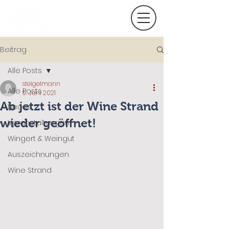
Beitrag
Alle Posts
steigelmann
Alle Posts
9. Juni 2021
Ab jetzt ist der Wine Strand
Neues
wieder geöffnet!
Veranstaltungen
Wingert & Weingut
Auszeichnungen
Wine Strand