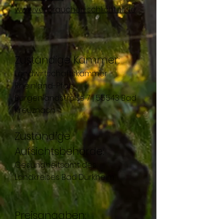
www.verbraucher-schlichter.de
Zuständige Kammer:
Landwirtschaftskammer
Rheinland-Pfalz,
Burgenlandstraße 7 | 55543 Bad
Kreuznach
Zuständige
Aufsichtsbehörde:
Gesundheitsamt des
Landkreises Bad Dürkheim
Preisangaben: