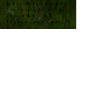
stellt eine Plattform zurOnline-
Streitbeilegung (OS) bereit,die
Sie hier finden
http://ec.europa.eu/consumers/
odr
Altes Weingut Steigelmann GbR
Lauterbachstraße 33
67435 Neustadt - Mußbach
erklärt sich bei rechtlichen
Konflikten mit Verbrauchern (§ 13
BGB) bereit, an
Verbraucherschlichtungsverfahr
en nach dem
Verbraucherstreitbeilegungsge