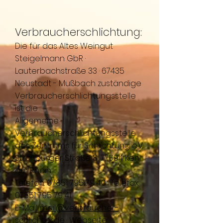
Verbraucherschlichtung:
Die für das Altes Weingut
Steigelmann GbR ·
Lauterbachstraße 33 · 67435
Neustadt - Mußbach zuständige
Verbraucherschlichtungsstelle
ist die
Allgemeine
Verbraucherschlichtungsstelle
des Zentrums für Schlichtung e.V.
​Straßburger Straße 8, 77694 Kehl
am Rhein
Telefon:
07851 795 79 40
· Telefax:
07851 795 79 41
E-Mail:
mail@verbraucher-
schlichter.de
· Webseite: