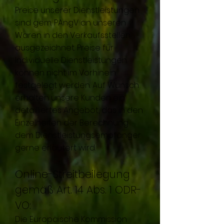
Preise unserer Dienstleistungen
sind gem. PAngV an unseren
Waren in den Verkaufsstellen
ausgezeichnet. Preise für
Individuelle Dienstleistungen
können nicht im Vorhinein
festgelegt werden. Auf Wunsch
erhalten unsere Kunden ein
detailliertes Angebot, das in den
Einzelheiten der Berechnung
dem Dienstleistungsempfänger
gerne erläutert wird.
Online-Streitbeilegung
gemäß Art. 14 Abs. 1 ODR-
VO:
Die Europäische Kommission