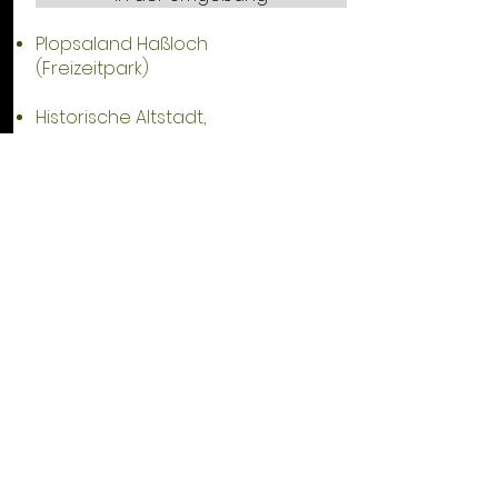
Plopsaland Haßloch
(Freizeitpark)
Historische Altstadt,
Neustadt
Hambacher Schloss,
Neustadt
Deutsche Weinstraße
Dom zu Speyer
Infos zur Pfalz