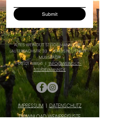
Submit
ALTES WEINGUT STEIGELMANN GBR |
LAUTERBACHSTR. 33 | 67435 NEUSTADT -
MUSSBACH
06321 68896
|
INFO@WEINGUT-
STEIGELMANN.DE
IMPRESSUM
|
DATENSCHUTZ
DOWNLOAD WEINPREISLISTE